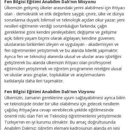
Fen Bilgisi Eğitimi Anabilim Dalı'nın Misyonu
Ülkemizin gelişmiş ülkeler arasındaki yerini alabilmesi için ihtiyacı
olan - demokratik ve etik değerlere saygılı; çevre, ülke ve dünya
sorunlarına duyarlı; bilimsel ve teknolojik açıdan okur yazar; yeni
nesilleri eğitmenin verdiği sorumluluğun farkında; çağın
gereklerine göre kendini yenileyebilen; değişime ve gelişime
açık; bilimi yaşam biçimi olarak algılayan; kendine güvenen;
uluslararası birikimleri izleyen ve uygulayan - akademisyen ve
fen öğretmenleri yetiştirmek ve bu alanda liderlik yapmaktır.
Ayrıca fen ve teknoloji alanında ulusal ve uluslar arası işbirliğini
geliştirerek bu alanda ülkemizin ihtiyacı olan profesyonel
eğitimcileri yetiştirmek ve öğretim programının niteliğini ulusal
ve uluslar arası gruplar, topluluklar ve araştırmacıların
katkılarıyla daha ileri taşımaktır.
Fen Bilgisi Eğitimi Anabilim Dalı'nın Vizyonu
Ülkemizin, zamanın gereklerine uyum sağlayabilmesi ayrıca bilim
ve teknolojide önder bir ülke olabilmesi için gelecek nesillerin
çağdaş ihtiyaçlara cevap verebilecek şekilde eğitilmesinde
önemli rolü olan Fen ve Teknoloji öğretmenlerini yetiştirmede
Türkiye'nin en iyi kurumu olmaktır. Bu amaç doğrultusunda
Anabilim Dalımız; öğretim elemanı kadrosunun alanda en iyisi