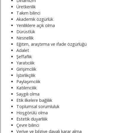
Dinamizm
Üretkenlik
Takım bilinci
Akademik özgürlük
Yeniliklere açık olma
Dürüstlük
Nesnellik
Eğitim, araştırma ve ifade özgürlüğü
Adalet
Şeffaflık
Yaratıcılık
Girişimcilik
İşbirlikçilik
Paylaşımcılık
Katılımcılık
Saygılı olma
Etik ilkelere bağlılık
Toplumsal sorumluluk
Hoşgörülü olma
Estetik duyarlılık
Çevre bilinci
Veriye ve bilgiye dayalı karar alma