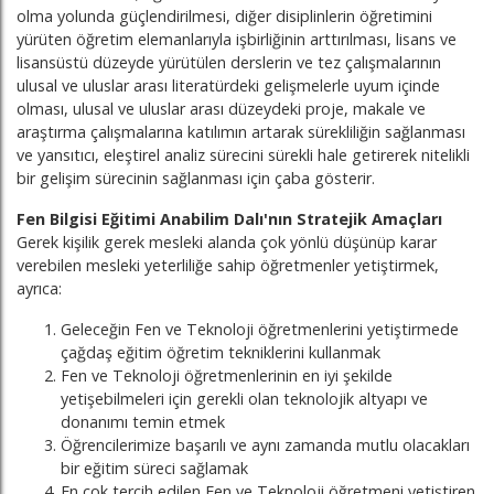
olma yolunda güçlendirilmesi, diğer disiplinlerin öğretimini
yürüten öğretim elemanlarıyla işbirliğinin arttırılması, lisans ve
lisansüstü düzeyde yürütülen derslerin ve tez çalışmalarının
ulusal ve uluslar arası literatürdeki gelişmelerle uyum içinde
olması, ulusal ve uluslar arası düzeydeki proje, makale ve
araştırma çalışmalarına katılımın artarak sürekliliğin sağlanması
ve yansıtıcı, eleştirel analiz sürecini sürekli hale getirerek nitelikli
bir gelişim sürecinin sağlanması için çaba gösterir.
Fen Bilgisi Eğitimi Anabilim Dalı'nın Stratejik Amaçları
Gerek kişilik gerek mesleki alanda çok yönlü düşünüp karar
verebilen mesleki yeterliliğe sahip öğretmenler yetiştirmek,
ayrıca:
Geleceğin Fen ve Teknoloji öğretmenlerini yetiştirmede
çağdaş eğitim öğretim tekniklerini kullanmak
Fen ve Teknoloji öğretmenlerinin en iyi şekilde
yetişebilmeleri için gerekli olan teknolojik altyapı ve
donanımı temin etmek
Öğrencilerimize başarılı ve aynı zamanda mutlu olacakları
bir eğitim süreci sağlamak
En çok tercih edilen Fen ve Teknoloji öğretmeni yetiştiren